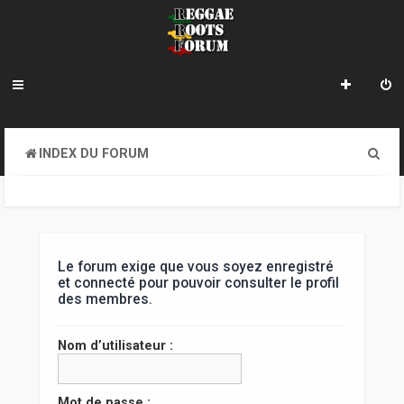
R
INDEX DU FORUM
e
c
h
e
Le forum exige que vous soyez enregistré
et connecté pour pouvoir consulter le profil
r
des membres.
c
Nom d’utilisateur :
h
e
Mot de passe :