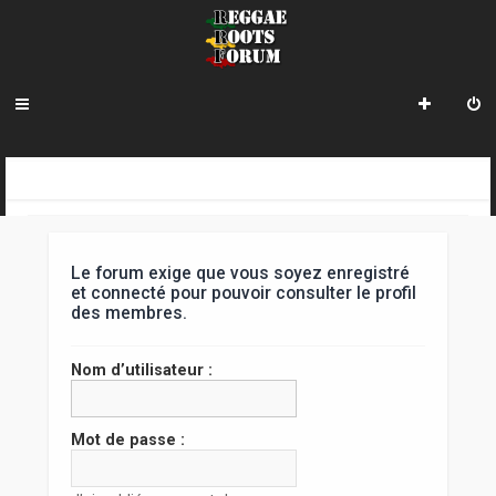
R
INDEX DU FORUM
e
c
Le forum exige que vous soyez enregistré
h
et connecté pour pouvoir consulter le profil
des membres.
e
r
Nom d’utilisateur :
c
h
Mot de passe :
e