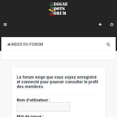
R
INDEX DU FORUM
e
c
h
e
Le forum exige que vous soyez enregistré
et connecté pour pouvoir consulter le profil
r
des membres.
c
Nom d’utilisateur :
h
e
Mot de passe :