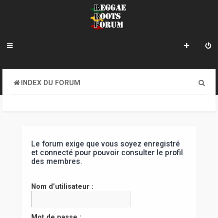
R
INDEX DU FORUM
e
c
h
e
Le forum exige que vous soyez enregistré
et connecté pour pouvoir consulter le profil
r
des membres.
c
Nom d’utilisateur :
h
e
Mot de passe :