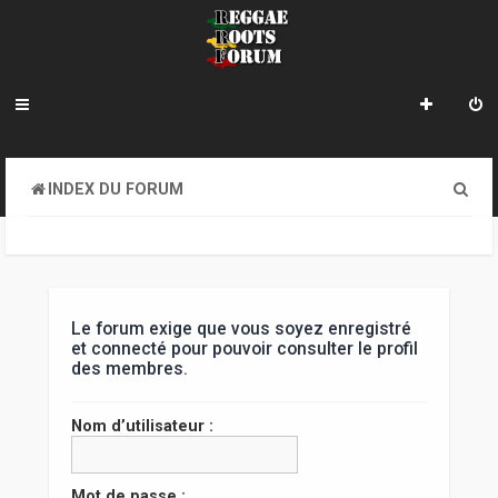
R
INDEX DU FORUM
e
c
h
e
Le forum exige que vous soyez enregistré
et connecté pour pouvoir consulter le profil
r
des membres.
c
Nom d’utilisateur :
h
e
Mot de passe :