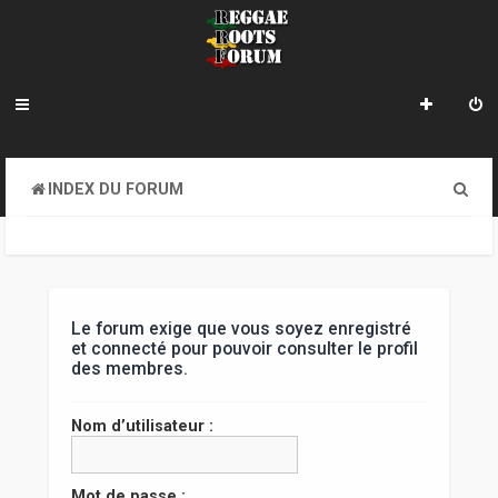
R
INDEX DU FORUM
e
c
h
e
Le forum exige que vous soyez enregistré
et connecté pour pouvoir consulter le profil
r
des membres.
c
Nom d’utilisateur :
h
e
Mot de passe :