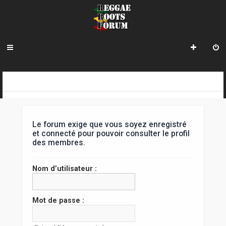
R
INDEX DU FORUM
e
c
Le forum exige que vous soyez enregistré
h
et connecté pour pouvoir consulter le profil
des membres.
e
r
Nom d’utilisateur :
c
h
Mot de passe :
e