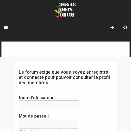
R
INDEX DU FORUM
e
c
Le forum exige que vous soyez enregistré
h
et connecté pour pouvoir consulter le profil
des membres.
e
r
Nom d’utilisateur :
c
h
Mot de passe :
e