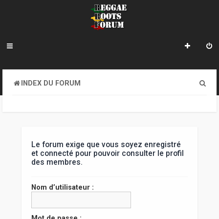
R
INDEX DU FORUM
e
c
h
e
Le forum exige que vous soyez enregistré
et connecté pour pouvoir consulter le profil
r
des membres.
c
Nom d’utilisateur :
h
e
Mot de passe :