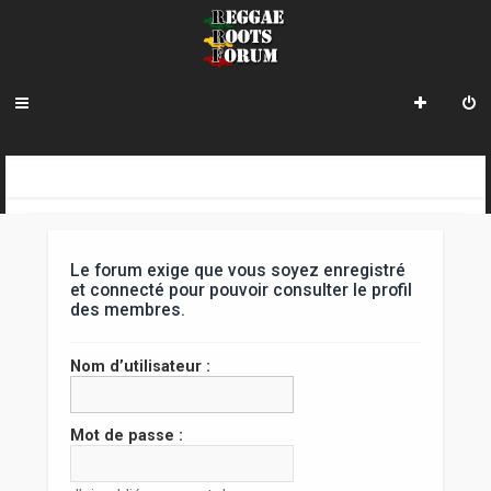
R
INDEX DU FORUM
e
c
Le forum exige que vous soyez enregistré
h
et connecté pour pouvoir consulter le profil
des membres.
e
r
Nom d’utilisateur :
c
h
Mot de passe :
e