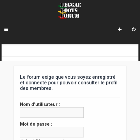
R
INDEX DU FORUM
e
c
Le forum exige que vous soyez enregistré
h
et connecté pour pouvoir consulter le profil
des membres.
e
r
Nom d’utilisateur :
c
h
Mot de passe :
e