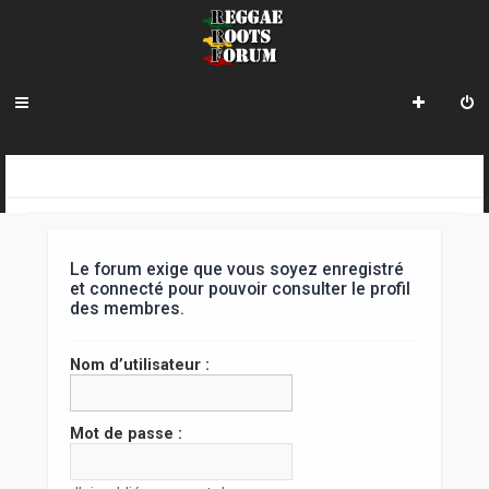
R
INDEX DU FORUM
e
c
Le forum exige que vous soyez enregistré
h
et connecté pour pouvoir consulter le profil
des membres.
e
r
Nom d’utilisateur :
c
h
Mot de passe :
e