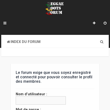
R
INDEX DU FORUM
e
c
h
e
Le forum exige que vous soyez enregistré
et connecté pour pouvoir consulter le profil
r
des membres.
c
Nom d’utilisateur :
h
e
Mot de passe :