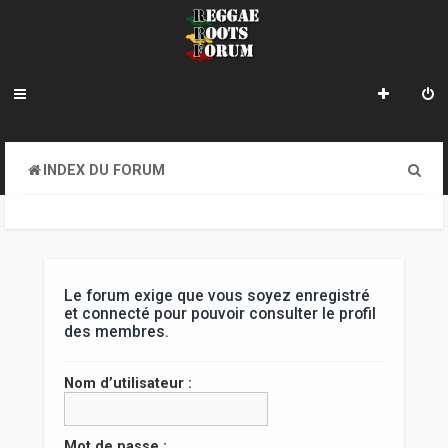
R
INDEX DU FORUM
e
c
h
e
Le forum exige que vous soyez enregistré
et connecté pour pouvoir consulter le profil
r
des membres.
c
Nom d’utilisateur :
h
e
Mot de passe :