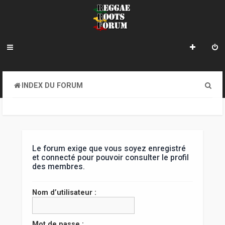
R
INDEX DU FORUM
e
c
h
e
Le forum exige que vous soyez enregistré
et connecté pour pouvoir consulter le profil
r
des membres.
c
Nom d’utilisateur :
h
e
Mot de passe :