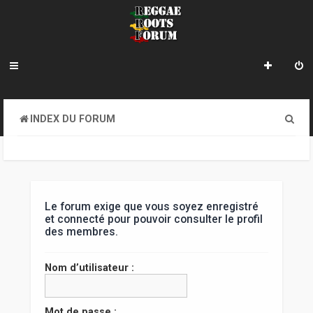
R
INDEX DU FORUM
e
c
h
e
Le forum exige que vous soyez enregistré
et connecté pour pouvoir consulter le profil
r
des membres.
c
Nom d’utilisateur :
h
e
Mot de passe :