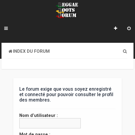
R
INDEX DU FORUM
e
c
h
e
Le forum exige que vous soyez enregistré
et connecté pour pouvoir consulter le profil
r
des membres.
c
Nom d’utilisateur :
h
e
Mot de passe :