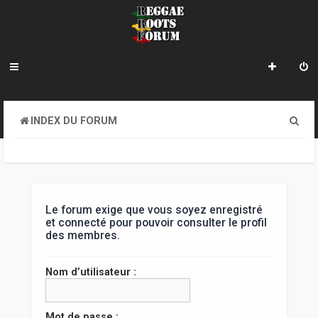
R
INDEX DU FORUM
e
c
h
e
Le forum exige que vous soyez enregistré
et connecté pour pouvoir consulter le profil
r
des membres.
c
Nom d’utilisateur :
h
e
Mot de passe :