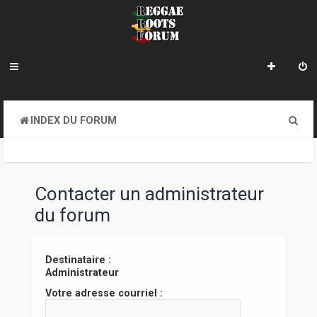
R
INDEX DU FORUM
e
c
h
Contacter un administrateur
e
du forum
r
c
Destinataire :
Administrateur
h
Votre adresse courriel :
e