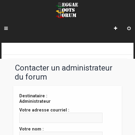
R
INDEX DU FORUM
e
Contacter un administrateur
c
du forum
h
e
Destinataire :
r
Administrateur
c
Votre adresse courriel :
h
e
Votre nom :