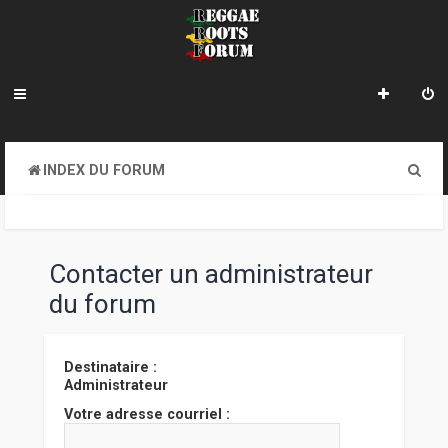
R
INDEX DU FORUM
e
c
h
Contacter un administrateur
e
du forum
r
c
Destinataire :
Administrateur
h
Votre adresse courriel :
e