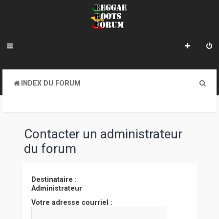
R
INDEX DU FORUM
e
c
h
Contacter un administrateur
e
du forum
r
c
Destinataire :
Administrateur
h
Votre adresse courriel :
e