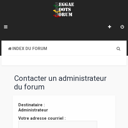
R
INDEX DU FORUM
e
c
h
Contacter un administrateur
e
du forum
r
c
Destinataire :
Administrateur
h
Votre adresse courriel :
e