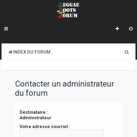
R
INDEX DU FORUM
e
c
h
Contacter un administrateur
e
du forum
r
c
Destinataire :
Administrateur
h
Votre adresse courriel :
e