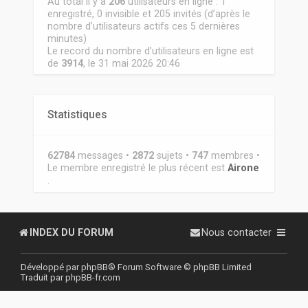
Au total il y a
206
utilisateurs en ligne : 1
enregistré, 0 invisible et 205 invités (d’après le
nombre d’utilisateurs actifs ces 5 dernières
minutes)
Le record du nombre d’utilisateurs en ligne est
de
3914
, le 31 mai 2026 20:46
Statistiques
62784
messages •
2872
sujets •
747
membres •
Le membre enregistré le plus récent est
Airone
.
INDEX DU FORUM
Nous contacter
Développé par
phpBB
® Forum Software © phpBB Limited
Traduit par
phpBB-fr.com