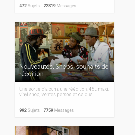
472
Sujets
22819
Messages
Nouveautés, Shops, souhaits de
réédition
Une sortie d'album, une réédition, 45t, maxi,
vinyl shop, ventes persos et ce que...
992
Sujets
7759
Messages