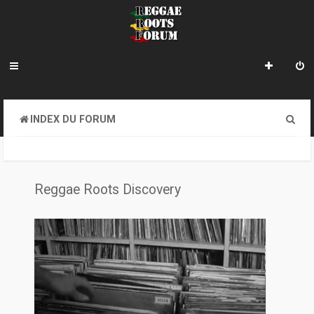
R
INDEX DU FORUM
e
c
h
Reggae Roots Discovery
e
r
c
h
e