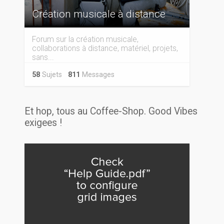
Création musicale à distance
Forum sur la création musicale,
collaborations à distance, matériel, projets,
sans...
58
Sujets
811
Messages
Et hop, tous au Coffee-Shop. Good Vibes
exigees !