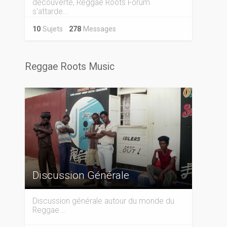
découverte, Reggae Roots Forum
s'attarde...
10
Sujets
278
Messages
Reggae Roots Music
Discussion Générale
Discussion générale autour du monde du
Reggae...