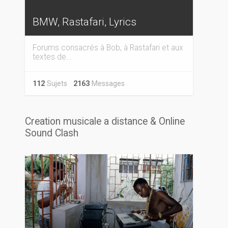
BMW, Rastafari, Lyrics
Forums consacrés à Bob, à Rastafari et aux
textes de...
112
Sujets
2163
Messages
Creation musicale a distance & Online
Sound Clash