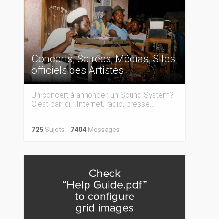
Concerts, Soirées, Médias, Sites
officiels des Artistes
Un concert à annoncer, un Sound System?
C'est par ici...Internet, radio, presse...
725
Sujets
7404
Messages