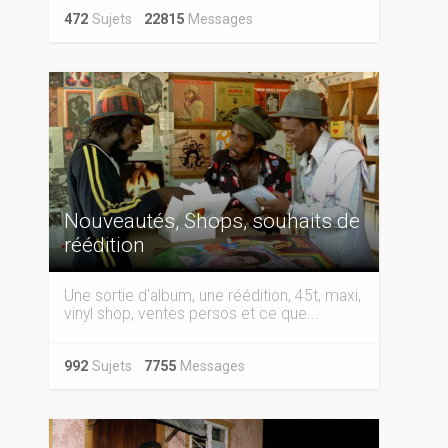
472
Sujets
22815
Messages
Nouveautés, Shops, souhaits de
réédition
Une sortie d'album, une réédition, 45t, maxi,
vinyl shop, ventes persos et ce que...
992
Sujets
7755
Messages