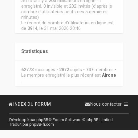
Au total il y a
203
utilisateurs en ligne : 1
enregistré, 0 invisible et 202 invités (d’après le
nombre d’utilisateurs actifs ces 5 dernières
minutes)
Le record du nombre d’utilisateurs en ligne est
de
3914
, le 31 mai 2026 20:46
Statistiques
62773
messages •
2872
sujets •
747
membres •
Le membre enregistré le plus récent est
Airone
.
INDEX DU FORUM
Nous contacter
Développé par
phpBB
® Forum Software © phpBB Limited
Traduit par
phpBB-fr.com