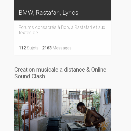
BMW, Rastafari, Lyrics
Forums consacrés à Bob, à Rastafari et aux
textes de...
112
Sujets
2163
Messages
Creation musicale a distance & Online
Sound Clash