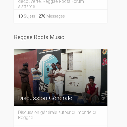
découverte, Reggae Roots Forum
s'attarde...
10
Sujets
278
Messages
Reggae Roots Music
Discussion Générale
Discussion générale autour du monde du
Reggae...