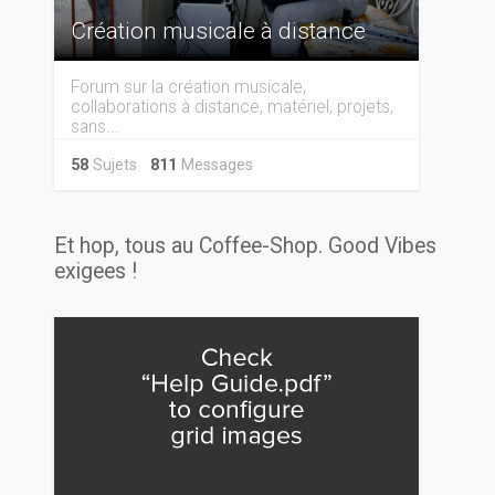
Création musicale à distance
Forum sur la création musicale,
collaborations à distance, matériel, projets,
sans...
58
Sujets
811
Messages
Et hop, tous au Coffee-Shop. Good Vibes
exigees !