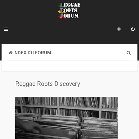
R
INDEX DU FORUM
e
c
h
Reggae Roots Discovery
e
r
c
h
e