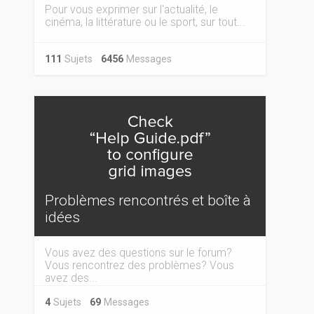
Pour vous exprimer sur l'actualité, le
cinéma, la littérature ou le sport, sur tout...
111
Sujets
6456
Messages
Problèmes rencontrés et boîte à
idées
Vous avez des questions sur le forum?
Vous rencontrez des problèmes? Vous
avez des...
4
Sujets
69
Messages