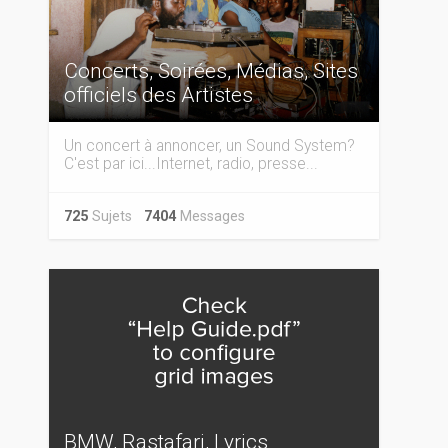
Concerts, Soirées, Médias, Sites
officiels des Artistes
Un concert à annoncer, un Sound System?
C'est par ici...Internet, radio, presse...
725
Sujets
7404
Messages
BMW, Rastafari, Lyrics