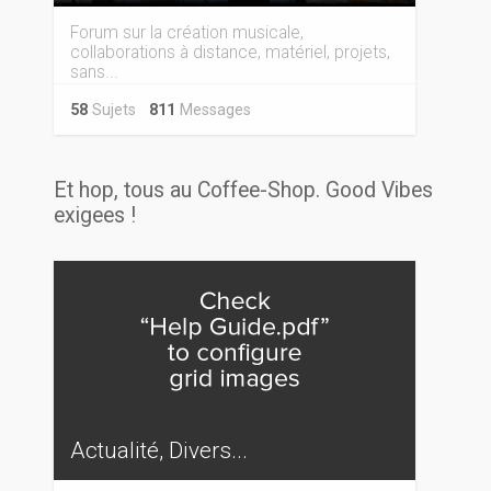
Forum sur la création musicale,
collaborations à distance, matériel, projets,
sans...
58
Sujets
811
Messages
Et hop, tous au Coffee-Shop. Good Vibes
exigees !
Actualité, Divers...