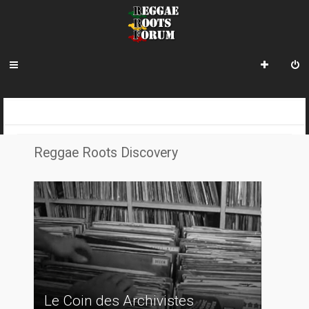
R
INDEX DU FORUM
e
Reggae Roots Discovery
c
h
e
r
c
h
e
Le Coin des Archivistes