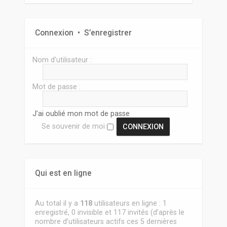
Connexion
•
S’enregistrer
Nom d’utilisateur :
Mot de passe :
J’ai oublié mon mot de passe
Se souvenir de moi
Qui est en ligne
Au total il y a
118
utilisateurs en ligne : 1
enregistré, 0 invisible et 117 invités (d’après le
nombre d’utilisateurs actifs ces 5 dernières