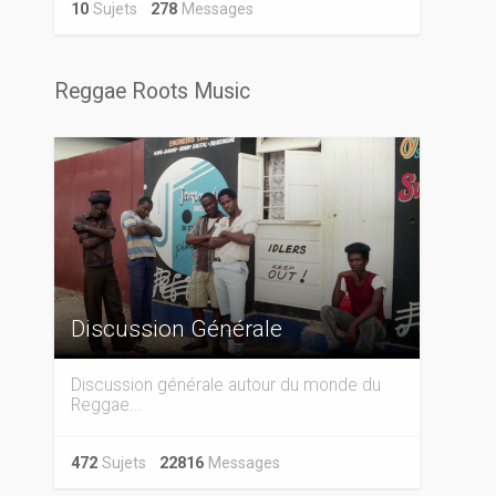
10
Sujets
278
Messages
Reggae Roots Music
Discussion Générale
Discussion générale autour du monde du
Reggae...
472
Sujets
22816
Messages