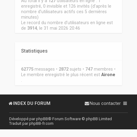
Au total il y a
127
utilisateurs en ligne : 1
enregistré, 0 invisible et 126 invités (d’après le
nombre d’utilisateurs actifs ces 5 dernières
minutes)
Le record du nombre d’utilisateurs en ligne est
de
3914
, le 31 mai 2026 20:46
Statistiques
62775
messages •
2872
sujets •
747
membres •
Le membre enregistré le plus récent est
Airone
.
INDEX DU FORUM
Nous contacter
Développé par
phpBB
® Forum Software © phpBB Limited
Traduit par
phpBB-fr.com