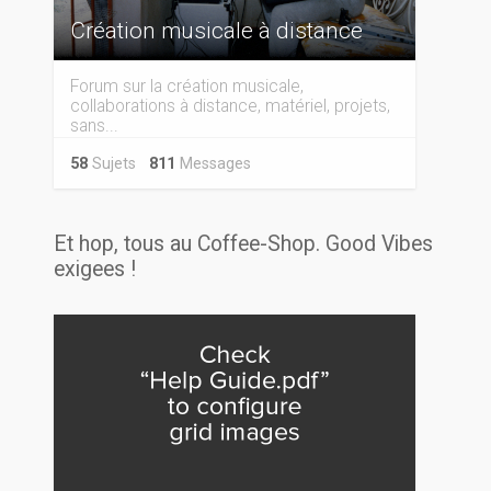
Création musicale à distance
Forum sur la création musicale,
collaborations à distance, matériel, projets,
sans...
58
Sujets
811
Messages
Et hop, tous au Coffee-Shop. Good Vibes
exigees !