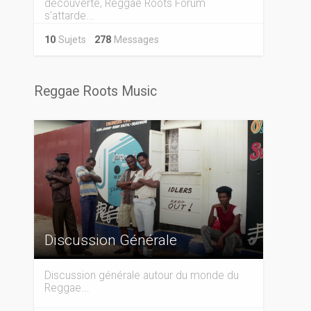
découverte, Reggae Roots Forum
s'attarde...
10
Sujets
278
Messages
Reggae Roots Music
Discussion Générale
Discussion générale autour du monde du
Reggae...