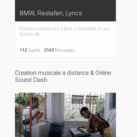
BMW, Rastafari, Lyrics
Forums consacrés à Bob, à Rastafari et aux
textes de...
112
Sujets
2163
Messages
Creation musicale a distance & Online
Sound Clash