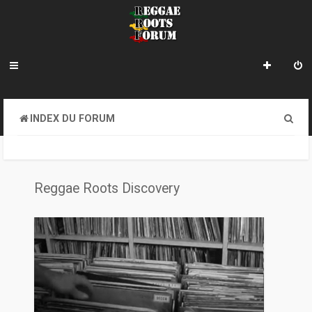
R
INDEX DU FORUM
e
c
h
Reggae Roots Discovery
e
r
c
h
e