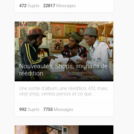
472
Sujets
22817
Messages
Nouveautés, Shops, souhaits de
réédition
Une sortie d'album, une réédition, 45t, maxi,
vinyl shop, ventes persos et ce que...
992
Sujets
7755
Messages