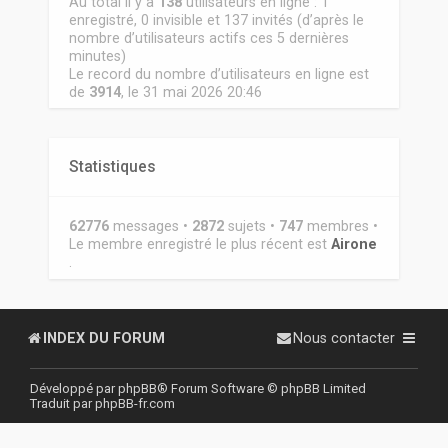
Au total il y a
138
utilisateurs en ligne : 1
enregistré, 0 invisible et 137 invités (d’après le
nombre d’utilisateurs actifs ces 5 dernières
minutes)
Le record du nombre d’utilisateurs en ligne est
de
3914
, le 31 mai 2026 20:46
Statistiques
62776
messages •
2872
sujets •
747
membres •
Le membre enregistré le plus récent est
Airone
.
INDEX DU FORUM
Nous contacter
Développé par
phpBB
® Forum Software © phpBB Limited
Traduit par
phpBB-fr.com