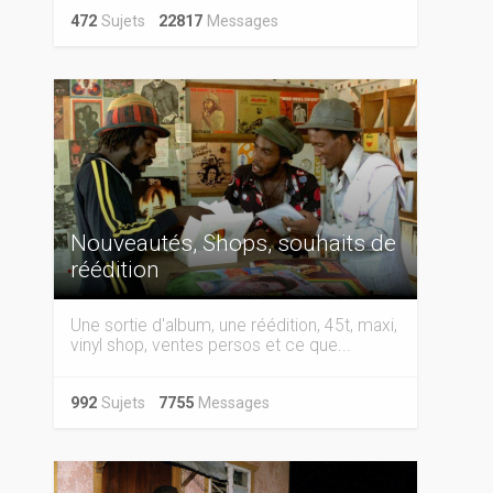
472
Sujets
22817
Messages
Nouveautés, Shops, souhaits de
réédition
Une sortie d'album, une réédition, 45t, maxi,
vinyl shop, ventes persos et ce que...
992
Sujets
7755
Messages