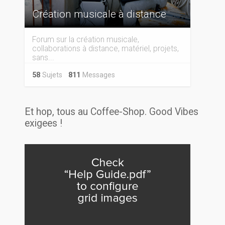
Création musicale à distance
Forum sur la création musicale,
collaborations à distance, matériel, projets,
sans...
58
Sujets
811
Messages
Et hop, tous au Coffee-Shop. Good Vibes
exigees !