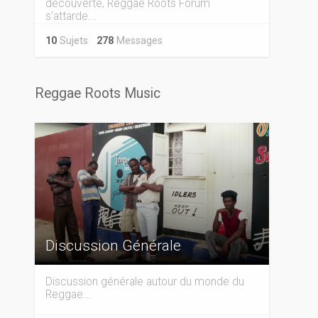
découverte, Reggae Roots Forum
s'attarde...
10
Sujets
278
Messages
Reggae Roots Music
Discussion Générale
Discussion générale autour du monde du
Reggae...