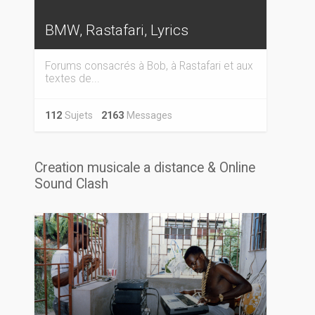
BMW, Rastafari, Lyrics
Forums consacrés à Bob, à Rastafari et aux
textes de...
112
Sujets
2163
Messages
Creation musicale a distance & Online
Sound Clash