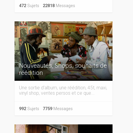
472
Sujets
22818
Messages
Nouveautés, Shops, souhaits de
réédition
Une sortie d'album, une réédition, 45t, maxi,
vinyl shop, ventes persos et ce que...
992
Sujets
7759
Messages