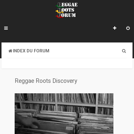
R
INDEX DU FORUM
e
c
h
Reggae Roots Discovery
e
r
c
h
e