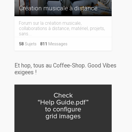
Création musicale à distance
Forum sur la création musicale,
collaborations à distance, matériel, projets,
sans...
58
Sujets
811
Messages
Et hop, tous au Coffee-Shop. Good Vibes
exigees !