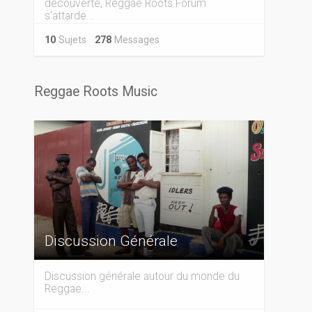
découverte, Reggae Roots Forum
s'attarde...
10
Sujets
278
Messages
Reggae Roots Music
Discussion Générale
Discussion générale autour du monde du
Reggae...