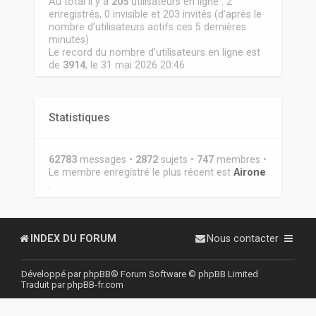
Au total il y a
205
utilisateurs en ligne : 2
enregistrés, 0 invisible et 203 invités (d’après le
nombre d’utilisateurs actifs ces 5 dernières
minutes)
Le record du nombre d’utilisateurs en ligne est
de
3914
, le 31 mai 2026 20:46
Statistiques
62783
messages •
2872
sujets •
747
membres •
Le membre enregistré le plus récent est
Airone
.
INDEX DU FORUM
Nous contacter
Développé par
phpBB
® Forum Software © phpBB Limited
Traduit par
phpBB-fr.com