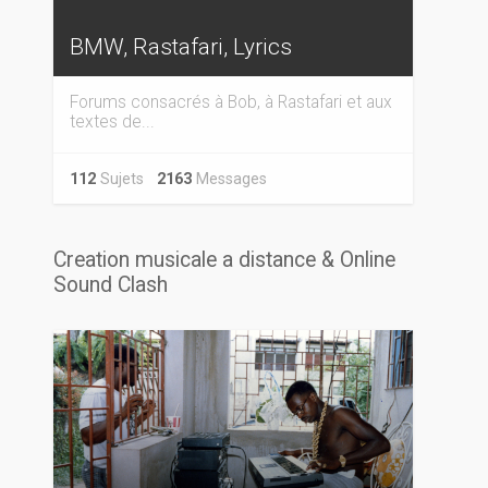
BMW, Rastafari, Lyrics
Forums consacrés à Bob, à Rastafari et aux
textes de...
112
Sujets
2163
Messages
Creation musicale a distance & Online
Sound Clash