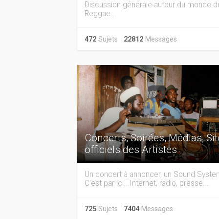
Discussion générale autour du monde d
Reggae...
472
Sujets
22812
Messages
Concerts, Soirées, Médias, Si
officiels des Artistes
Un concert à annoncer, un Sound Syst
C'est par ici...Internet, radio, presse...
725
Sujets
7404
Messages