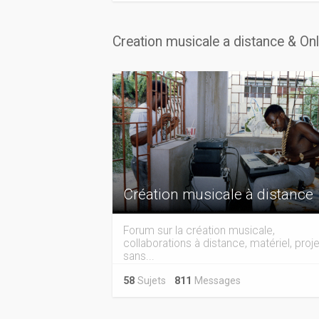
Creation musicale a distance & On
Création musicale à distance
Forum sur la création musicale,
collaborations à distance, matériel, proje
sans...
58
Sujets
811
Messages