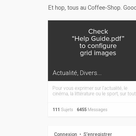
Et hop, tous au Coffee-Shop. Good
Actualité, Divers...
Pour vous exprimer sur l'actualité, le
cinéma, la littérature ou le sport, sur tout.
111
Sujets
6455
Messages
Connexion
•
S’enregistrer