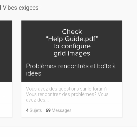
 Vibes exigees !
Problèmes rencontrés et boîte à
idées
Vous avez des questions sur le forum?
..
Vous rencontrez des problèmes? Vous
avez des...
4
Sujets
69
Messages