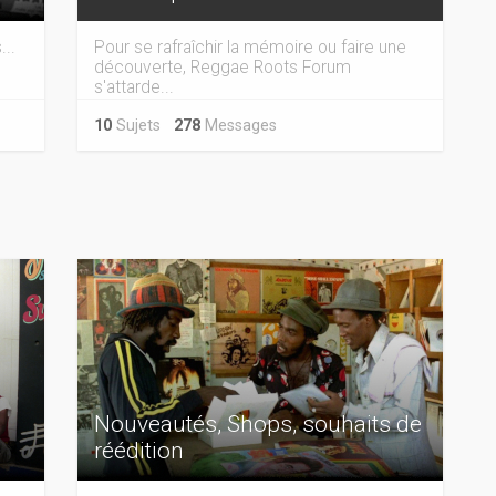
...
Pour se rafraîchir la mémoire ou faire une
découverte, Reggae Roots Forum
s'attarde...
10
Sujets
278
Messages
Nouveautés, Shops, souhaits de
réédition