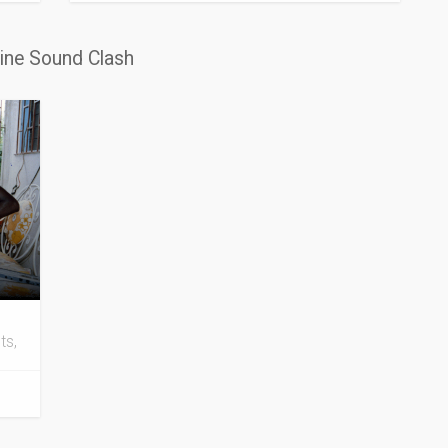
line Sound Clash
ts,