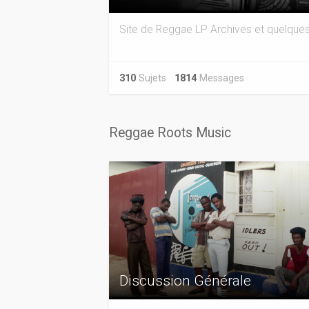
Site de Reggae LP Archives et quelques
310
Sujets
1814
Messages
Reggae Roots Music
Discussion Générale