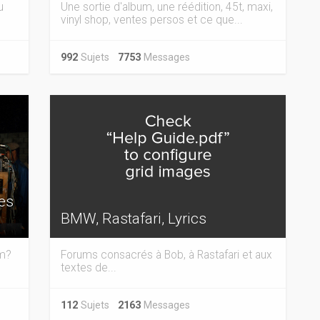
u
Une sortie d'album, une réédition, 45t, maxi,
vinyl shop, ventes persos et ce que...
992
Sujets
7753
Messages
tes
BMW, Rastafari, Lyrics
em?
Forums consacrés à Bob, à Rastafari et aux
textes de...
112
Sujets
2163
Messages