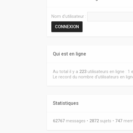
Nom d’utilisateur :
Qui est en ligne
Au total il y a
223
utilisateurs en ligne : 1
Le record du nombre d’utilisateurs en lig
Statistiques
62767
messages •
2872
sujets •
747
membr