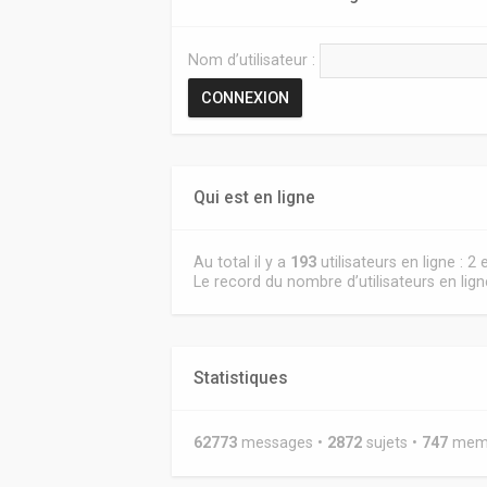
Nom d’utilisateur :
Qui est en ligne
Au total il y a
193
utilisateurs en ligne : 2
Le record du nombre d’utilisateurs en lig
Statistiques
62773
messages •
2872
sujets •
747
membr