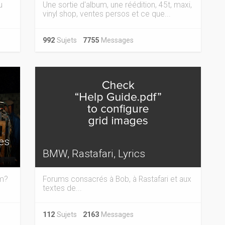
u
Une sortie d'album, une réédition, 45t, maxi,
vinyl shop, ventes persos et ce que...
992
Sujets
7755
Messages
tes
BMW, Rastafari, Lyrics
em?
Forums consacrés à Bob, à Rastafari et aux
textes de...
112
Sujets
2163
Messages