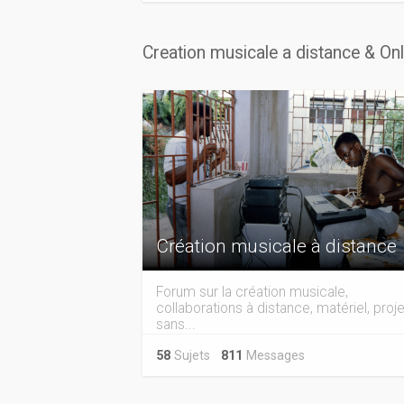
Creation musicale a distance & On
Création musicale à distance
Forum sur la création musicale,
collaborations à distance, matériel, proje
sans...
58
Sujets
811
Messages