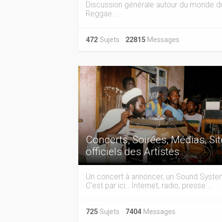
Discussion générale autour du monde d
Reggae...
472
Sujets
22815
Messages
Concerts, Soirées, Médias, Si
officiels des Artistes
Un concert à annoncer, un Sound Syst
C'est par ici...Internet, radio, presse...
725
Sujets
7404
Messages