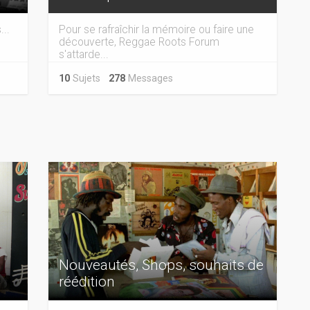
...
Pour se rafraîchir la mémoire ou faire une
découverte, Reggae Roots Forum
s'attarde...
10
Sujets
278
Messages
Nouveautés, Shops, souhaits de
réédition