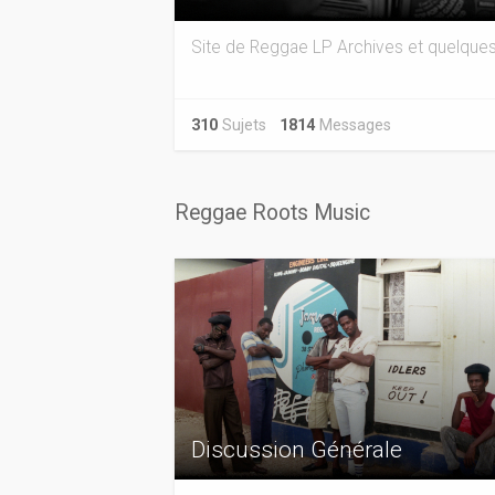
Site de Reggae LP Archives et quelques
310
Sujets
1814
Messages
Reggae Roots Music
Discussion Générale