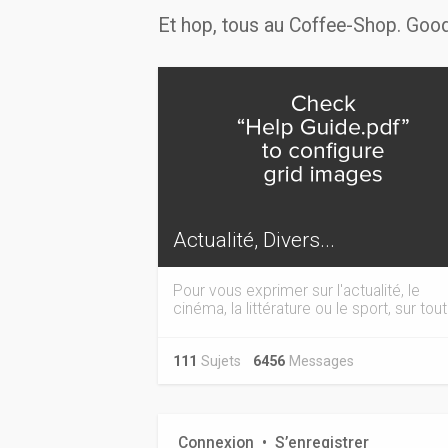
Et hop, tous au Coffee-Shop. Good
Actualité, Divers...
Pour vous exprimer sur l'actualité, le
cinéma, la littérature ou le sport, sur tout.
111
Sujets
6456
Messages
Connexion
•
S’enregistrer