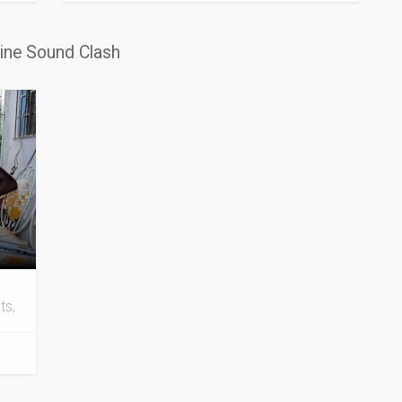
line Sound Clash
ts,