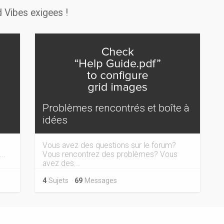
 Vibes exigees !
Problèmes rencontrés et boîte à
idées
Vous avez des questions sur le forum?
..
Vous rencontrez des problèmes? Vous
avez des...
4
Sujets
69
Messages