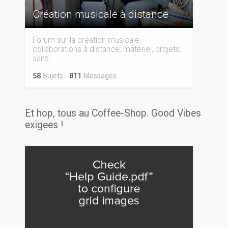
Création musicale à distance
Forum sur la création musicale,
collaborations à distance, matériel, projets,
sans...
58
Sujets
811
Messages
Et hop, tous au Coffee-Shop. Good Vibes
exigees !