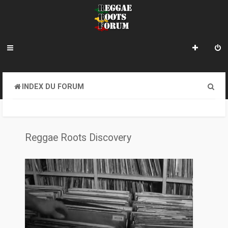
R
INDEX DU FORUM
e
c
h
Reggae Roots Discovery
e
r
c
h
e