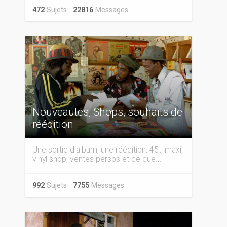
472
Sujets
22816
Messages
Nouveautés, Shops, souhaits de
réédition
Une sortie d'album, une réédition, 45t, maxi,
vinyl shop, ventes persos et ce que...
992
Sujets
7755
Messages