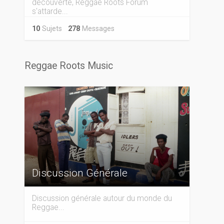
découverte, Reggae Roots Forum
s'attarde...
10
Sujets
278
Messages
Reggae Roots Music
Discussion Générale
Discussion générale autour du monde du
Reggae...