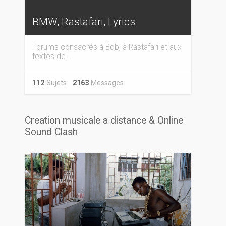
BMW, Rastafari, Lyrics
Forums consacrés à Bob, à Rastafari et aux
textes de...
112
Sujets
2163
Messages
Creation musicale a distance & Online
Sound Clash