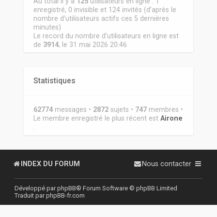
Au total il y a
125
utilisateurs en ligne : 1
enregistré, 0 invisible et 124 invités (d’après le
nombre d’utilisateurs actifs ces 5 dernières
minutes)
Le record du nombre d’utilisateurs en ligne est
de
3914
, le 31 mai 2026 20:46
Statistiques
62774
messages •
2872
sujets •
747
membres •
Le membre enregistré le plus récent est
Airone
.
INDEX DU FORUM
Nous contacter
Développé par
phpBB
® Forum Software © phpBB Limited
Traduit par
phpBB-fr.com