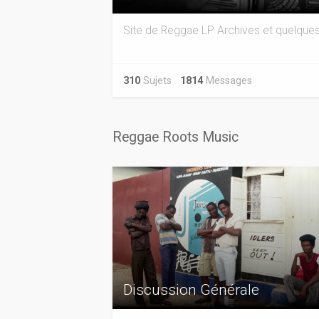
Site de Reggae LP Archives et quelques
310
Sujets
1814
Messages
Reggae Roots Music
Discussion Générale