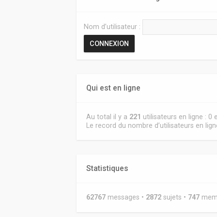
Nom d’utilisateur :
Qui est en ligne
Au total il y a
221
utilisateurs en ligne : 0
Le record du nombre d’utilisateurs en lig
Statistiques
62767
messages •
2872
sujets •
747
membr