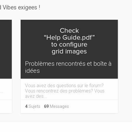
 Vibes exigees !
Problèmes rencontrés et boîte à
idées
Vous avez des questions sur le forum?
..
Vous rencontrez des problèmes? Vous
avez des...
4
Sujets
69
Messages