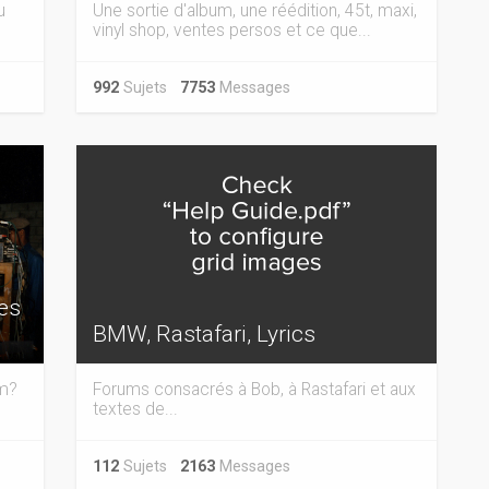
u
Une sortie d'album, une réédition, 45t, maxi,
vinyl shop, ventes persos et ce que...
992
Sujets
7753
Messages
tes
BMW, Rastafari, Lyrics
em?
Forums consacrés à Bob, à Rastafari et aux
textes de...
112
Sujets
2163
Messages