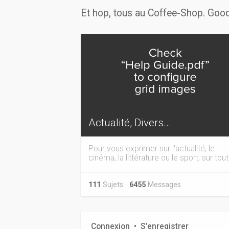
Et hop, tous au Coffee-Shop. Good
Actualité, Divers...
Pour vous exprimer sur l'actualité, le
cinéma, la littérature ou le sport, sur tout.
111
Sujets
6455
Messages
Connexion
•
S’enregistrer