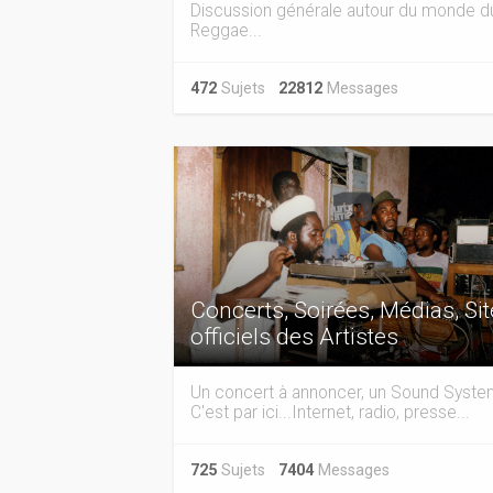
Discussion générale autour du monde d
Reggae...
472
Sujets
22812
Messages
Concerts, Soirées, Médias, Si
officiels des Artistes
Un concert à annoncer, un Sound Syst
C'est par ici...Internet, radio, presse...
725
Sujets
7404
Messages