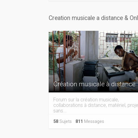
Creation musicale a distance & On
Création musicale à distance
Forum sur la création musicale,
collaborations à distance, matériel, proje
sans...
58
Sujets
811
Messages