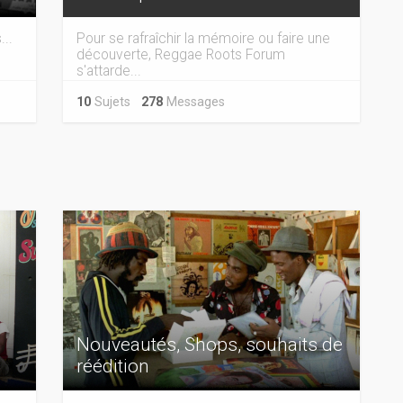
...
Pour se rafraîchir la mémoire ou faire une
découverte, Reggae Roots Forum
s'attarde...
10
Sujets
278
Messages
Nouveautés, Shops, souhaits de
réédition