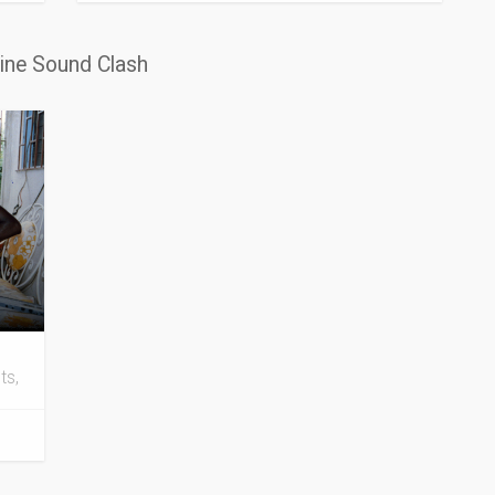
line Sound Clash
ts,