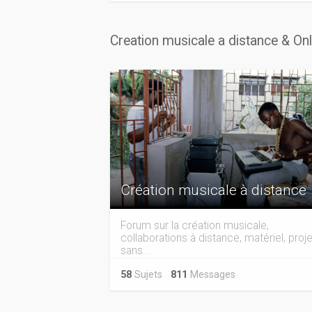
Creation musicale a distance & On
Création musicale à distance
Forum sur la création musicale,
collaborations à distance, matériel, proje
sans...
58
Sujets
811
Messages