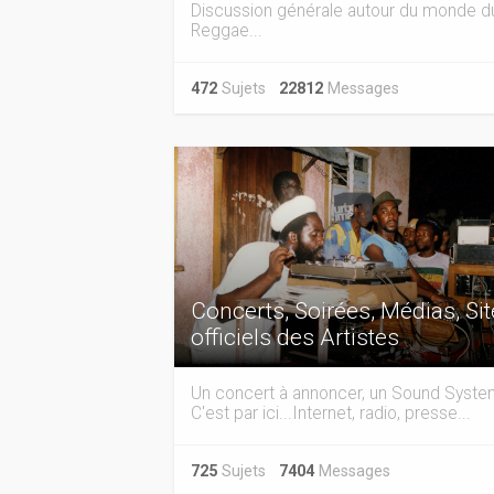
Discussion générale autour du monde d
Reggae...
472
Sujets
22812
Messages
Concerts, Soirées, Médias, Si
officiels des Artistes
Un concert à annoncer, un Sound Syst
C'est par ici...Internet, radio, presse...
725
Sujets
7404
Messages