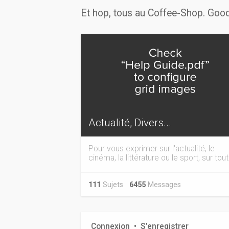
Et hop, tous au Coffee-Shop. Good
Actualité, Divers...
Pour vous exprimer sur l'actualité, le
cinéma, la littérature ou le sport, sur tout.
111
Sujets
6455
Messages
Connexion
•
S’enregistrer