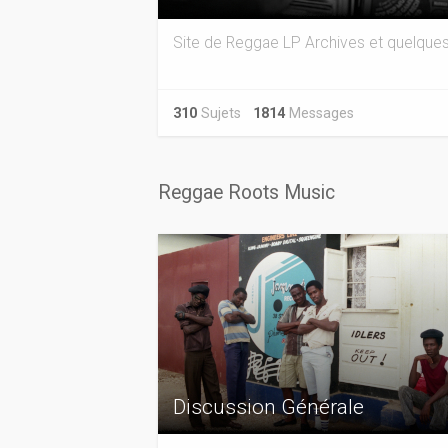
Site de Reggae LP Archives et quelques
310
Sujets
1814
Messages
Reggae Roots Music
Discussion Générale