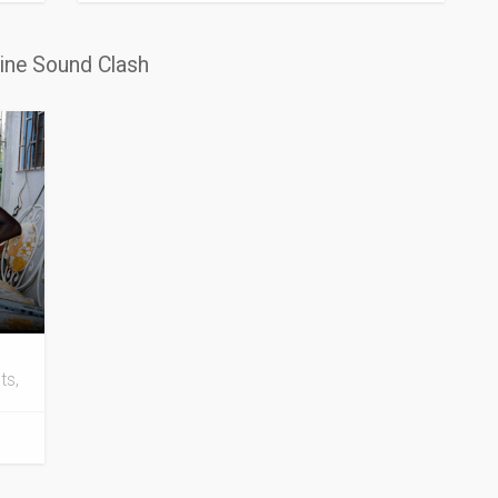
line Sound Clash
ts,