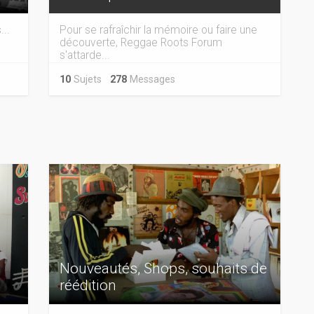
...
Pour se rafraîchir la mémoire ou faire une
découverte, Reggae Roots Forum
s'attarde...
10
Sujets
278
Messages
Nouveautés, Shops, souhaits de
réédition