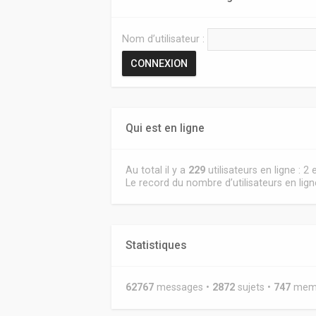
Nom d’utilisateur :
Qui est en ligne
Au total il y a
229
utilisateurs en ligne : 2
Le record du nombre d’utilisateurs en lig
Statistiques
62767
messages •
2872
sujets •
747
membr