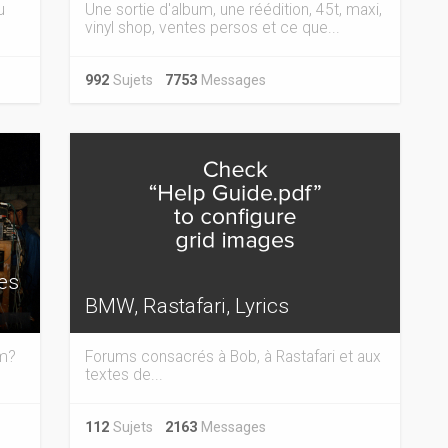
u
Une sortie d'album, une réédition, 45t, maxi,
vinyl shop, ventes persos et ce que...
992
Sujets
7753
Messages
tes
BMW, Rastafari, Lyrics
em?
Forums consacrés à Bob, à Rastafari et aux
textes de...
112
Sujets
2163
Messages