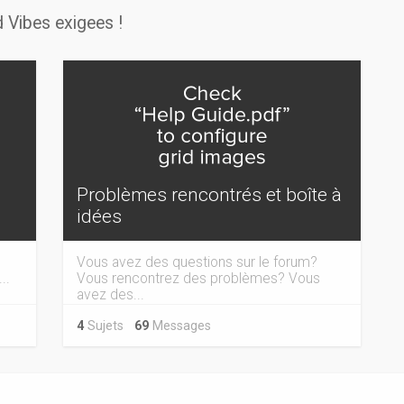
 Vibes exigees !
Problèmes rencontrés et boîte à
idées
Vous avez des questions sur le forum?
..
Vous rencontrez des problèmes? Vous
avez des...
4
Sujets
69
Messages