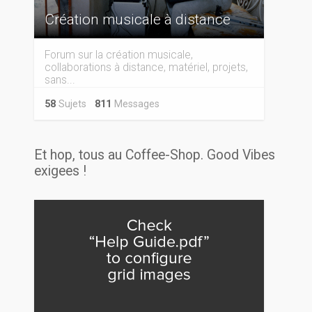
Création musicale à distance
Forum sur la création musicale,
collaborations à distance, matériel, projets,
sans...
58
Sujets
811
Messages
Et hop, tous au Coffee-Shop. Good Vibes
exigees !