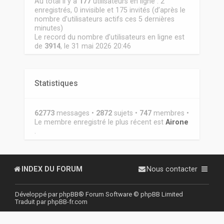
Au total il y a
177
utilisateurs en ligne : 2
enregistrés, 0 invisible et 175 invités (d’après le
nombre d’utilisateurs actifs ces 5 dernières
minutes)
Le record du nombre d’utilisateurs en ligne est
de
3914
, le 31 mai 2026 20:46
Statistiques
62773
messages •
2872
sujets •
747
membres •
Le membre enregistré le plus récent est
Airone
.
INDEX DU FORUM
Nous contacter
Développé par
phpBB
® Forum Software © phpBB Limited
Traduit par
phpBB-fr.com