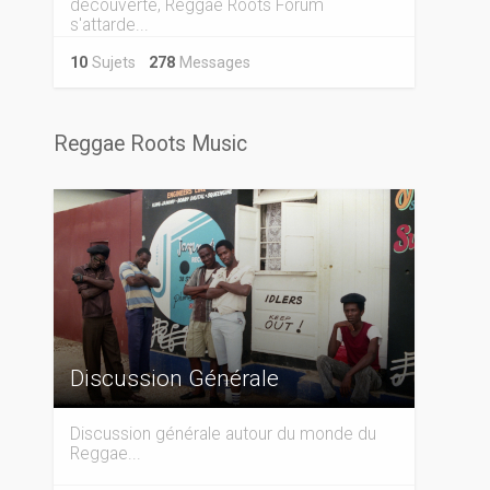
découverte, Reggae Roots Forum
s'attarde...
10
Sujets
278
Messages
Reggae Roots Music
Discussion Générale
Discussion générale autour du monde du
Reggae...