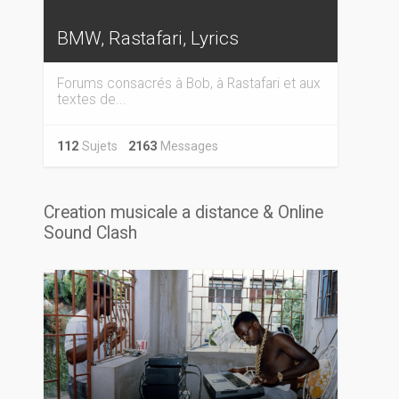
BMW, Rastafari, Lyrics
Forums consacrés à Bob, à Rastafari et aux
textes de...
112
Sujets
2163
Messages
Creation musicale a distance & Online
Sound Clash