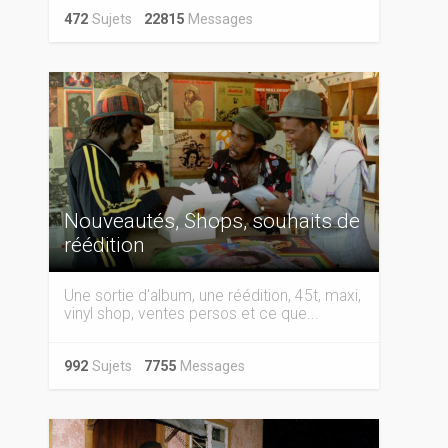
472
Sujets
22815
Messages
Nouveautés, Shops, souhaits de
réédition
Une sortie d'album, une réédition, 45t, maxi,
vinyl shop, ventes persos et ce que...
992
Sujets
7755
Messages