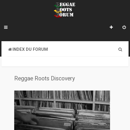
R
INDEX DU FORUM
e
c
h
Reggae Roots Discovery
e
r
c
h
e