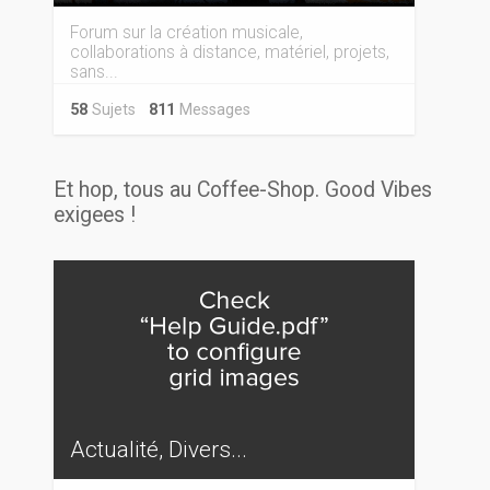
Forum sur la création musicale,
collaborations à distance, matériel, projets,
sans...
58
Sujets
811
Messages
Et hop, tous au Coffee-Shop. Good Vibes
exigees !
Actualité, Divers...