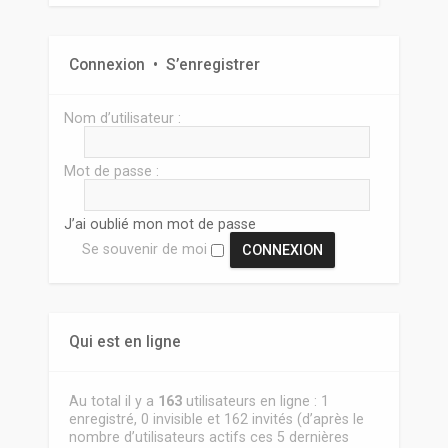
Connexion
•
S’enregistrer
Nom d’utilisateur :
Mot de passe :
J’ai oublié mon mot de passe
Se souvenir de moi
Qui est en ligne
Au total il y a
163
utilisateurs en ligne : 1
enregistré, 0 invisible et 162 invités (d’après le
nombre d’utilisateurs actifs ces 5 dernières