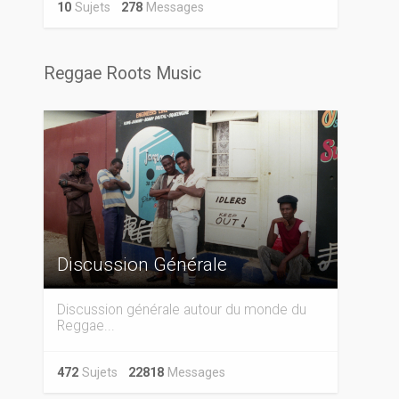
10
Sujets
278
Messages
Reggae Roots Music
Discussion Générale
Discussion générale autour du monde du
Reggae...
472
Sujets
22818
Messages