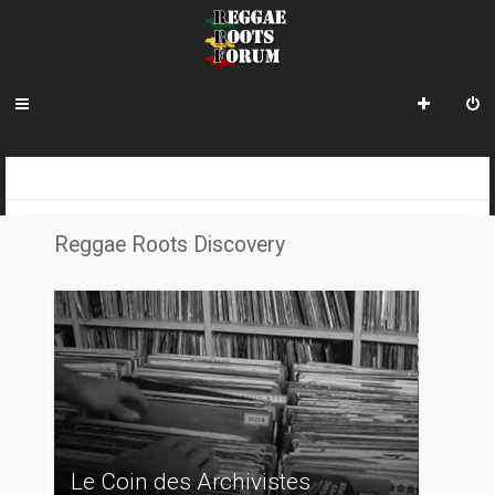
R
INDEX DU FORUM
e
Reggae Roots Discovery
c
h
e
r
c
h
e
Le Coin des Archivistes