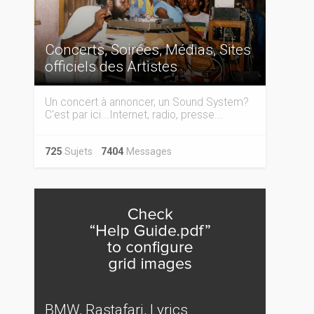
Concerts, Soirées, Médias, Sites
officiels des Artistes
Un concert à annoncer, un Sound System?
C'est par ici...Internet, radio, presse...
725
Sujets
7404
Messages
BMW, Rastafari, Lyrics