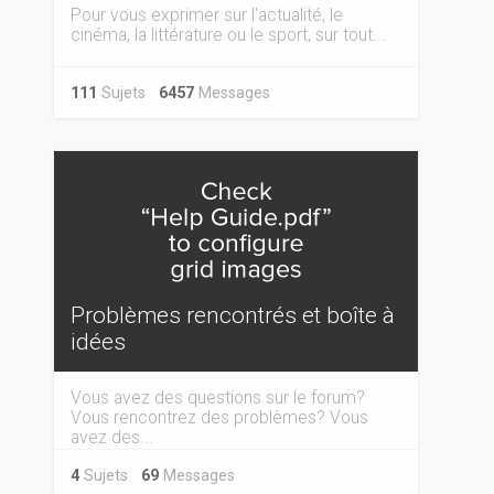
Pour vous exprimer sur l'actualité, le
cinéma, la littérature ou le sport, sur tout...
111
Sujets
6457
Messages
Problèmes rencontrés et boîte à
idées
Vous avez des questions sur le forum?
Vous rencontrez des problèmes? Vous
avez des...
4
Sujets
69
Messages