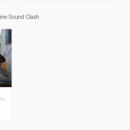
line Sound Clash
ts,