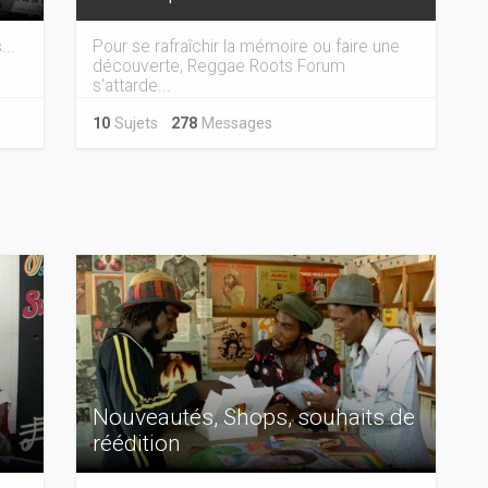
...
Pour se rafraîchir la mémoire ou faire une
découverte, Reggae Roots Forum
s'attarde...
10
Sujets
278
Messages
Nouveautés, Shops, souhaits de
réédition