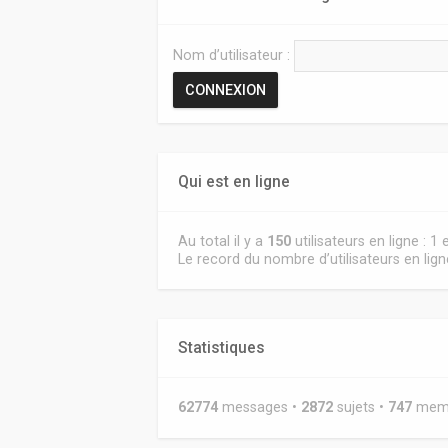
Nom d’utilisateur :
Qui est en ligne
Au total il y a
150
utilisateurs en ligne : 1
Le record du nombre d’utilisateurs en lig
Statistiques
62774
messages •
2872
sujets •
747
membr