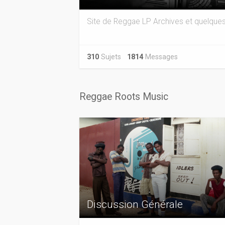
Site de Reggae LP Archives et quelques
310
Sujets
1814
Messages
Reggae Roots Music
Discussion Générale