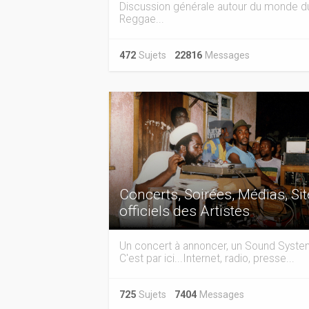
Discussion générale autour du monde d
Reggae...
472
Sujets
22816
Messages
Concerts, Soirées, Médias, Si
officiels des Artistes
Un concert à annoncer, un Sound Syst
C'est par ici...Internet, radio, presse...
725
Sujets
7404
Messages