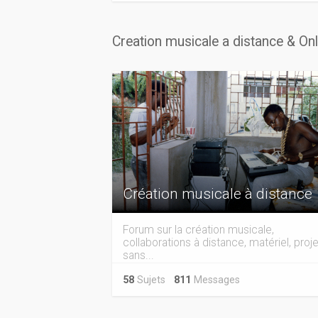
Creation musicale a distance & On
Création musicale à distance
Forum sur la création musicale,
collaborations à distance, matériel, proje
sans...
58
Sujets
811
Messages