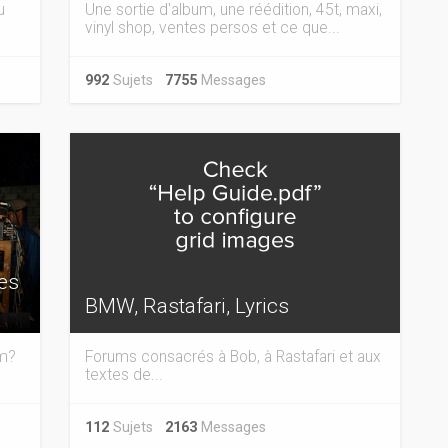
u
Une sortie d'album, une réédition, 45t, maxi,
vinyl shop, ventes persos et ce que...
992
Sujets
7755
Messages
tes
BMW, Rastafari, Lyrics
em?
Forums consacrés à Bob, à Rastafari et aux
textes de...
112
Sujets
2163
Messages