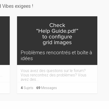
 Vibes exigees !
Problèmes rencontrés et boîte à
idées
Vous avez des questions sur le forum?
..
Vous rencontrez des problèmes? Vous
avez des...
4
Sujets
69
Messages