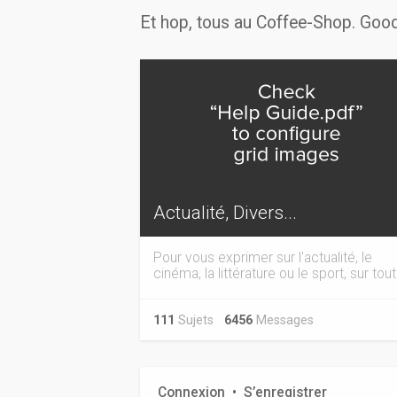
Et hop, tous au Coffee-Shop. Good
Actualité, Divers...
Pour vous exprimer sur l'actualité, le
cinéma, la littérature ou le sport, sur tout.
111
Sujets
6456
Messages
Connexion
•
S’enregistrer