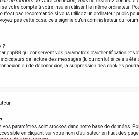
enir de moi
lors de votre connexion, vous ne resterez connecté 
lise votre compte à votre insu en utilisant le même ordinateur. P
Ce n’est pas recommandé si vous utilisez un ordinateur public pou
e voyez pas cette case, cela signifie qu’un administrateur du forum
» ?
ar phpBB qui conservent vos paramètres d’authentification et vot
s indicateurs de lecture des messages (lu ou non lu) si cela a été 
onnexion ou de déconnexion, la suppression des cookies pourrai
ateur
?
s vos paramètres sont stockés dans notre base de données. Pou
ccessible en cliquant sur votre nom d’utilisateur en haut des pag