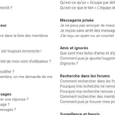
Qu’est-ce qu’un « Groupe par déf
necté ?
Qu’est-ce que le lien « L’équipe 
Messagerie privée
teur
Je ne peux pas envoyer de messa
Je reçois sans arrêt des message
 dans la liste des membres
J’ai reçu un spam ou un courrie
Amis et ignorés
 est toujours incorrecte !
Que sont mes listes d’amis et d’i
Comment puis-je ajouter/supprime
ité de mon nom d’utilisateur ?
d’ignorés ?
odifier ?
Recherche dans les forums
membre, on me demande de me
Comment rechercher dans les f
Pourquoi ma recherche ne renvoi
Pourquoi ma recherche renvoie 
essages
Comment rechercher des membr
er une réponse ?
Comment puis-je trouver mes pr
sage ?
essages ?
Surveillance et favoris