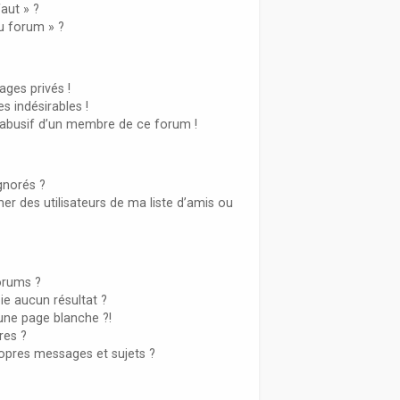
aut » ?
du forum » ?
ges privés !
s indésirables !
l abusif d’un membre de ce forum !
gnorés ?
r des utilisateurs de ma liste d’amis ou
orums ?
e aucun résultat ?
une page blanche ?!
es ?
opres messages et sujets ?