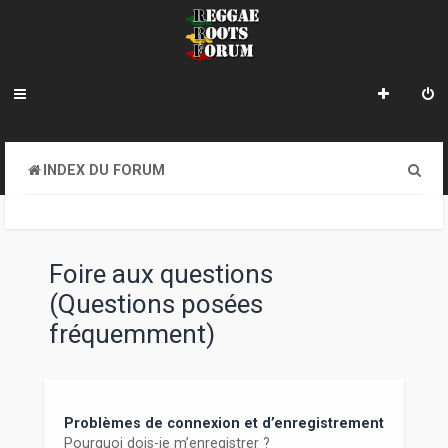
R
INDEX DU FORUM
e
c
h
Foire aux questions
e
(Questions posées
r
fréquemment)
c
h
e
Problèmes de connexion et d’enregistrement
Pourquoi dois-je m’enregistrer ?