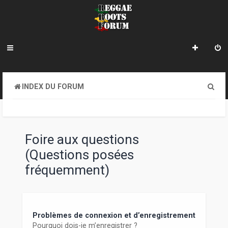
R
INDEX DU FORUM
e
c
h
Foire aux questions
e
(Questions posées
r
fréquemment)
c
h
e
Problèmes de connexion et d’enregistrement
Pourquoi dois-je m’enregistrer ?