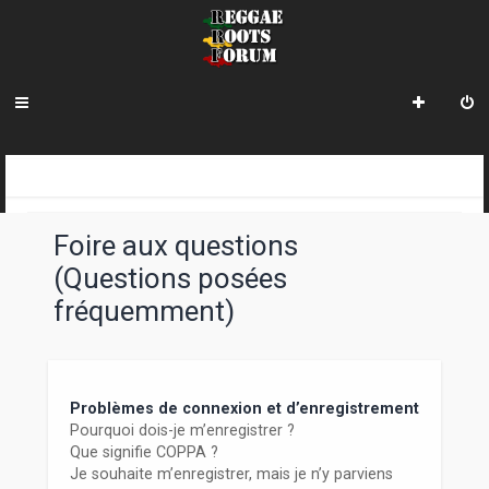
R
INDEX DU FORUM
e
Foire aux questions
c
(Questions posées
h
fréquemment)
e
r
c
Problèmes de connexion et d’enregistrement
h
Pourquoi dois-je m’enregistrer ?
Que signifie COPPA ?
e
Je souhaite m’enregistrer, mais je n’y parviens