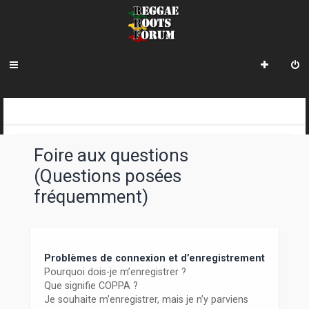
R
INDEX DU FORUM
e
Foire aux questions
c
(Questions posées
h
fréquemment)
e
r
c
Problèmes de connexion et d’enregistrement
h
Pourquoi dois-je m’enregistrer ?
Que signifie COPPA ?
e
Je souhaite m’enregistrer, mais je n’y parviens