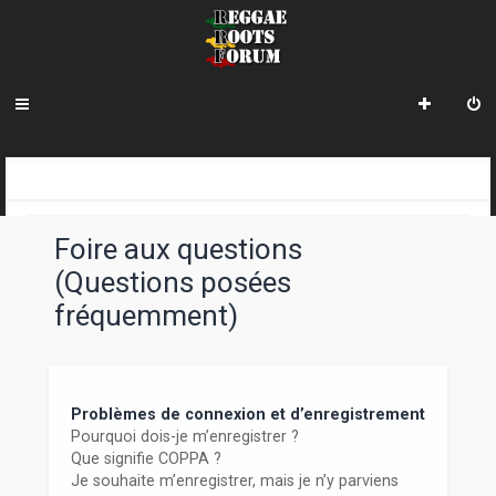
R
INDEX DU FORUM
e
Foire aux questions
c
(Questions posées
h
fréquemment)
e
r
c
Problèmes de connexion et d’enregistrement
h
Pourquoi dois-je m’enregistrer ?
Que signifie COPPA ?
e
Je souhaite m’enregistrer, mais je n’y parviens