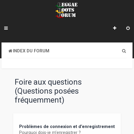
R
INDEX DU FORUM
e
c
h
Foire aux questions
e
(Questions posées
r
fréquemment)
c
h
e
Problèmes de connexion et d’enregistrement
Pourquoi dois-je m’enregistrer ?