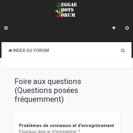
R
INDEX DU FORUM
e
c
h
Foire aux questions
e
(Questions posées
r
fréquemment)
c
h
e
Problèmes de connexion et d’enregistrement
Pourquoi dois-je m’enregistrer ?